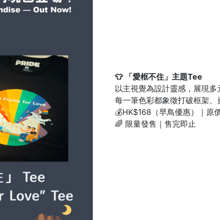
👕 「愛框不住」主題Tee
以主視覺為設計靈感，展現多
每一筆色彩都象徵打破框架、
💰HK$168（早鳥優惠）｜原價
🌈 限量發售｜售完即止