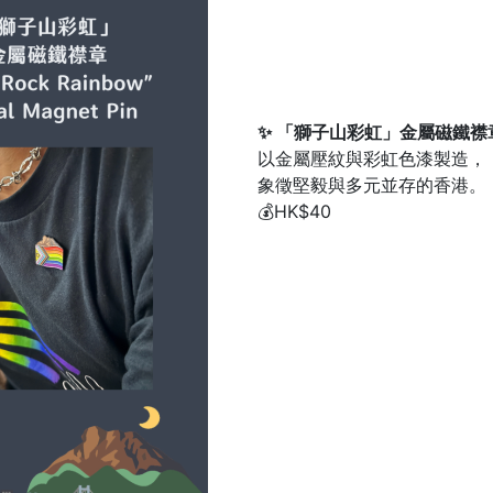
✨ 「獅子山彩虹」金屬磁鐵襟
以金屬壓紋與彩虹色漆製造，
象徵堅毅與多元並存的香港。
💰HK$40