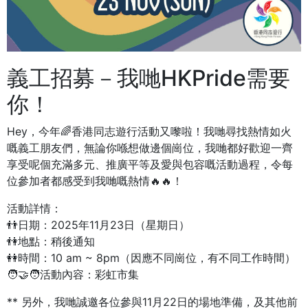
義工招募－我哋HKPride需要
你！
Hey，今年🌈香港同志遊行活動又嚟啦！我哋尋找熱情如火
嘅義工朋友們，無論你喺想做邊個崗位，我哋都好歡迎一齊
享受呢個充滿多元、推廣平等及愛與包容嘅活動過程，令每
位參加者都感受到我哋嘅熱情🔥🔥！
活動詳情：
👬日期：2025年11月23日（星期日）
👫地點：稍後通知
👭時間：10 am ~ 8pm（因應不同崗位，有不同工作時間）
🧑‍🤝‍🧑活動內容：彩虹市集
** 另外，我哋誠邀各位參與11月22日的場地準備，及其他前