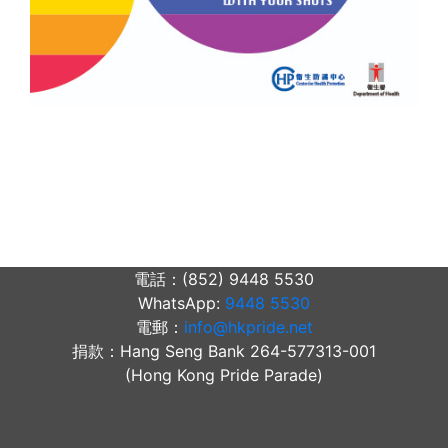
電話：(852) 9448 5530
WhatsApp:
9448 5530
電郵：
info@hkpride.net
捐款：Hang Seng Bank 264-577313-001
(Hong Kong Pride Parade)