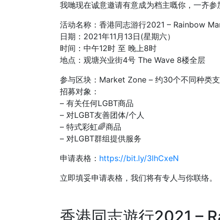
我哋现在诚意邀请有意成为档主嘅你，一齐参加今年嘅
活动名称：香港同志游行2021 – Rainbow Mar
日期：2021年11月13日(星期六）
时间：中午12时 至 晚上8时
地点：观塘兴业街4号 The Wave 8楼全层
参与区块：Market Zone – 约30个不同
招募对象：
– 有关任何LGBT商品
– 对LGBT友善团体/个人
– 特式彩虹🌈商品
– 对LGBT群组提供服务
申请表格：
https://bit.ly/3lhCxeN
立即填妥申请表格，我们将有专人与你联络。
香港同志遊行2021 – Ra