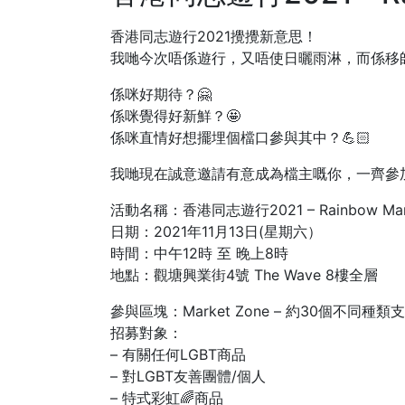
香港同志遊行2021攪攪新意思！
我哋今次唔係遊行，又唔使日曬雨淋，而係移師到室內
係咪好期待？🤗
係咪覺得好新鮮？🤩
係咪直情好想擺埋個檔口參與其中？💪🏻
我哋現在誠意邀請有意成為檔主嘅你，一齊參加今年嘅
活動名稱：香港同志遊行2021 – Rainbow Mar
日期：2021年11月13日(星期六）
時間：中午12時 至 晚上8時
地點：觀塘興業街4號 The Wave 8樓全層
參與區塊：Market Zone – 約30個不同
招募對象：
– 有關任何LGBT商品
– 對LGBT友善團體/個人
– 特式彩虹🌈商品