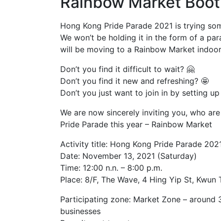
Rainbow Market Boo
Hong Kong Pride Parade 2021 is trying som
We won’t be holding it in the form of a par
will be moving to a Rainbow Market indoors
Don’t you find it difficult to wait? 🤗
Don’t you find it new and refreshing? 🤩
Don’t you just want to join in by setting u
We are now sincerely inviting you, who ar
Pride Parade this year – Rainbow Market
Activity title: Hong Kong Pride Parade 20
Date: November 13, 2021 (Saturday)
Time: 12:00 n.n. – 8:00 p.m.
Place: 8/F, The Wave, 4 Hing Yip St, Kwun
Participating zone: Market Zone – around 
businesses