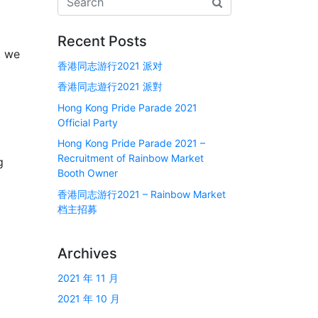
Recent Posts
, we
香港同志游行2021 派对
香港同志遊行2021 派對
Hong Kong Pride Parade 2021
Official Party
Hong Kong Pride Parade 2021 –
Recruitment of Rainbow Market
g
Booth Owner
香港同志游行2021 – Rainbow Market
档主招募
Archives
2021 年 11 月
2021 年 10 月