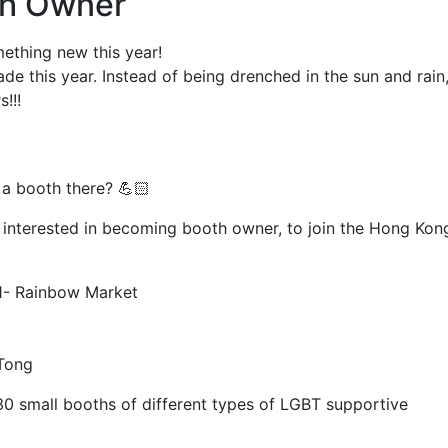
th Owner
ething new this year!
ade this year. Instead of being drenched in the sun and rain
!!!
p a booth there? 💪🏻
e interested in becoming booth owner, to join the Hong Kon
21- Rainbow Market
 Tong
30 small booths of different types of LGBT supportive