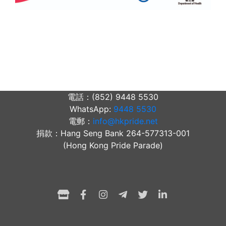
電話：(852) 9448 5530
WhatsApp:
9448 5530
電郵：
info@hkpride.net
捐款：Hang Seng Bank 264-577313-001
(Hong Kong Pride Parade)